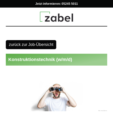
Jetzt informieren:
05245 5011
zurück zur Job-Übersicht
Konstruktionstechnik (w/m/d)